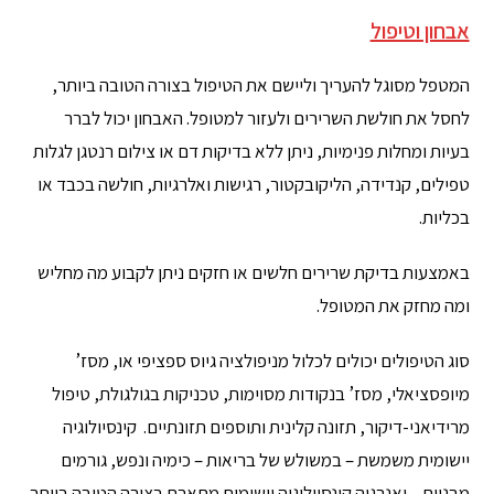
אבחון וטיפול
המטפל מסוגל להעריך וליישם את הטיפול בצורה הטובה ביותר,
לחסל את חולשת השרירים ולעזור למטופל. האבחון יכול לברר
בעיות ומחלות פנימיות, ניתן ללא בדיקות דם או צילום רנטגן לגלות
טפילים, קנדידה, הליקובקטור, רגישות ואלרגיות, חולשה בכבד או
בכליות.
באמצעות בדיקת שרירים חלשים או חזקים ניתן לקבוע מה מחליש
ומה מחזק את המטופל.
סוג הטיפולים יכולים לכלול מניפולציה גיוס ספציפי או, מסז’
מיופסציאלי, מסז’ בנקודות מסוימות, טכניקות בגולגולת, טיפול
מרידיאני-דיקור, תזונה קלינית ותוספים תזונתיים. קינסיולוגיה
יישומית משמשת – במשולש של בריאות – כימיה ונפש, גורמים
מבניים – ואנרגיה קינסיולוגיה יישומית מתארת בצורה הטובה ביותר