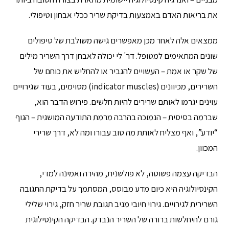
את בריאות האדם באמצעות בדיקת שריר ככלי אבחון וטיפולי.
ממצאים אלה לאחר מכן מאפשרים גישה משולבת של טיפולים
שונים המתאימים למטופל. דר' לי יכולה לאבחן דרך השריר מילים
של שקר או אמת – העשויים להגביר או להחליש את כוחם של
השרירים, מכיוונים (indicator muscles) מסוימים, בעוד שגירויים
עוינים יגרמו לאותם שרירים להיות חלשים. פירוש הדבר הוא,
שברמה בסיסית – הנמוכה בהרבה מרמת התודעה המושגית – הגוף
“יודע”, ואף מצליח לאותת מה טוב עבורו ומה לא, דרך שרירי
המכוון.
הבדיקה עצמה פשוטה, לא פולשנית, מהירה ואמינה למדי,
הקינסיולוגיה היא כיום מדע מבוסס, המסתמך על בדיקת התגובה
השרירית לגירויים. גירוי חיובי מניב תגובת שריר חזק, גירוי שלילי
גורם להיחלשות ברורה של השריר הנבדק. הבדיקה הקינסילוגית