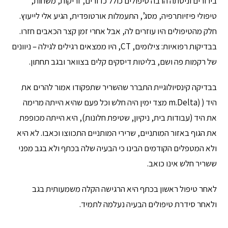
בירורים וניסתה הרבה טיפולים כולל כדורים, זריקות, משחות,
טיפולי פיזיותרפיה, מסג’, התעמלות אורטופדית, הגיע אלי לייעוץ.
חלק מהטיפולים היו עוזרים לה, אבל אחרי זמן קצר הכאבים חזרו.
בבדיקות רפואיות: צילומים, CT, היו ממצאים רגילים לגילה – ניוונים
של רקמות פה ושם, בליטות דיסקים קלים בצוואר ובגב תחתון.
בבדיקה קינסיולוגיית התברר שהשריר שתפקודו אמור להרים את
היד ( (m.Delta מצד ימין היה חלש וכל פעם שהיא הייתה מרימה
את היד (עבודות בית, ניקיון, שטיפת חלונות), היא הייתה מכופפת
את הגוף באזור המותניים, שרירי המותניים התכווצו וכאבו. לא היא
ולא המטפלים הקודמים הבינו כי הבעיה שלה בכתף ולא בגב מפני
ששריר חלש אינו כואב.
לאחר טיפול ראשון בכתף היא הרגישה הקלה משמעותית בגב
ולאחר סידרת טיפולים הבעיה נעלמה לתמיד.