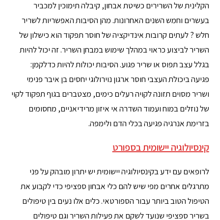
הקלינית של השרירים כשיטת אבחון, קיבלה תימוכין למכביר
בעשרים וחמש השנים האחרונות. מהן הסיבות האפשריות לשריר
חלש ? לעתים קרובות אינדיקציה של חוסר תפקוד הוא כישלון של
השריר לביצוע כראוי במהלך שימוש במבחן השריר. זה יכול להיות
בגלל עצב תפוס או שריר פגוע. הסיבות יכולות להיות כדלקמן:
פגיעה ביכולת העצבי חוסר ארגון נוירולוגי יחסים בן איבר פנימי
ושריר מסוים תזונה לקויה רעלים כימים, מצטברים בגוף תפקוד לקוי
של נוזלים במוח ועמוד השדרה אי איזון מרידיאניים, מחסומים
בזרימת אנרגיה פגיעה בכלי הדם ולימפה.
קינסיולוגיה יישומית בספורט
לרופאים עם ידע בקינסיולוגיה יישומית יש יתרון מובהק על פני
מתרגלים אחרים מפי שיש להם כלי אבחון ספציפי כדי לקבוע את
הטיפול הטוב ביותר עבור הספורטאי. כלים אלו נעים בין טיפולים
בשריר ספציפי שנועד לשקם את פעילות השריר וגם טיפולים