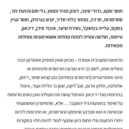
חוסר שקט, נדודי שינה, דופק מהיר ומואץ, גלי חום והזעת יתר,
סחרחורות, חרדה, מחזור בלתי סדיר, יובש בנרתיק, חוסר עניין
בסקס, עלייה במשקל, נשירת שיער, איבוד סידן, דיכאון,
עייפות, חולשה ונטייה לפתח מחלות אוטואימוניות ומחלות
ממאירות.
הרפואה המערבית אומרת – מכיוון שאין מספיק אסטרוגן הבה
ונשלים אותו, לשם כך היא מציעה הורמונים סינטטים או
פיטו-אסטרוגניים (הורמונים צמחיים) כגון קוהש שחור, רימון,
אלפלפה, תלתן אדום, אנג’ליקה, שמן נר הלילה ועוד, טיפול
בתרופות נוגדי דיכאון. הטיפול עושה את פעולתו ואכן נשים מדווחות
על שיפור בתופעות גיל-המעבר… אלא, שהחיסרון המשמעותי
שבשיטה זו הוא שברגע שיפסקו ההורמונים, או התרופות לזרום
יחזרו ההזעות וגלי החום כיוון שהגוף לומד להיות תלוי במקורות