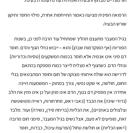
הורמונליים מבחוץ והבעיה האמיתית עודנה עומדת בעינה.
הרפואה הסינית מציעה כאמור התייחסות אחרת, מילוי החסר ותיקון
שורש הבעיה.
בגיל המעבר מתעצם תהליך שמתחיל עוד הרבה לפני כן, בשנות
הפוריות (אף המוקדמות שבהן) והוא – ייבוש נוזלי הגוף והדם. חוסר
דם סיני אינו אנמיה אלא חוסר בכמות המשקעים (טסיות וכדוריות)
ונוזלי הדם. כשהגוף לא מצליח לייצר כמות מספקת בהתאם
לדרישה הוא שולח איתותי מצוקה של חום וחוסר המתבטאים בגלי
החום, חולשה, אי שקט נפשי, צורך במתוק – המשמעות היינה
אחידה: אין מספיק דם בגוף, הדם אינו מוזן ועל כן אינו מזין את הלב
(נדודי שינה) את הכבד (כאבי ראש, סחרחורות, ראייה מטושטשת
וצלצולים באוזניים), את הכליות (בריחת סידן, נשירה) ועוד. מלבד
זאת, מופיעים לא פעם, אצל נשים בגיל המעבר, סימני חום מרובה
(=אש הכליות) או חולשת טחול (הפרעות עיכול, כבדות, חוסר