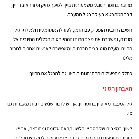
מדובר בחומר הפוגע משמעותית ביין ולפיכך מזיק ומזרז אובדן יין,
דבר המתבטא בעיקר בגיל המעבר.
חשיבה חיובית הופכת, עם הזמן, לפעולה אוטומטית ולא לתרגיל
מובנה, ומשפרת את מצב הרוח וההתייחסות הכללית החיובית אל
החיים. מעלה מוטיבציה חברתית ומאפשרת לאנשים אחרים לחבור
אלינו
כחלק מהפעילות ההתנהגותית ראוי גם לתרגל את החיוך.
האבחון הסיני
גיל המעבר מאופיין בחוסר יין. אך יש לזכור שנשים רבות מאבדות גם
צי.
לשון: במצבים של חסר יין הלשון תראה אדומה ומחורצת, אך יש
לזכור שתופעות נלוות כמו חסר דם או צי יכולות לטשטש סימנים,