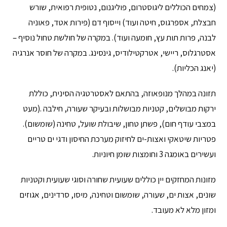
(צמחים הכוללים ליגוסטרום, פוליגנום, נטופית רפואית, שורש
חבצלת, אספרגוס, חיטה ועוד) וייסוף דם (פירות אטד, פאוניה
לבנה, פרות תות עץ, חומעה ועוד). במקרה של חולשת טחול נוסיף –
אסטרגלוס, ריישי, אטרקטילודיס, גינסינג. במקרה של חוסר אנרגיה
(יאנג הכליות).
תזונה במהלך מנופאוזה, בהתאם לאסטרטגיה הסינית, כוללת
ירקות מבושלים, קטניות מבושלות ובעיקר שעורה, חילבה .(מעט
במצבי עודף חום), פשתן טחון, שיבולת שועל, טחינה (שומשום).
פטריות שיטאקי ואצות-ים לחיזוק מערכת החיסון ודגי ים טריים
ועשירים באומגה 3 וחומצות שומן חיוניות.
מזונות המחזקים יין כוללים שעועית שחורה וסוגי שעועית וקטניות
שונים, אצות ים, שעורה, שומשום וטחינה, מיסו, סרדינים, אגוזים
ומזון מלא לא מעובד.