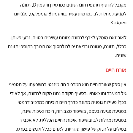
מקובל להוסיף תוספי תזונה שונים כמו סידן וויטמין D, תזונה
למניעת מחלות לב כמו מזון עשיר בוויטמין B קומפלקס, מגנזיום
ואומגה 3.
לאור זאת מומלץ לצרף לתזונה מזונות עשירים בסויה, זרעי פשתן.
ככלל, תזונה, מגוונת ובריאה יכולה לחסוך את הצורך בתוספי תזונה
שונים.
אורח חיים
אין ספק שאורח חיים הוא המרכיב הדומיננטי בהשפעתו על תסמיני
גיל המעבר ותוצאותיו. בסעיף הקודם נתנו מקום לתזונה, אך לא די
בכך! פעילות גופנית מתונה כדרך חיים הוכיחה כמרכיב דרמטי
במניעת פגיעה בעצם, בשיפור מצב רוח, ריכוז ואיכות שינה,
במניעת מחלות לב ובשיפור איכות החיים הכללית. לא אכביד
במילים על הנזק של עישון סיגריות, לאדם ככלל ולנשים בפרט.