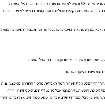
ד"ר יון לי משיבה: עד תחילת המאה שעברה תוחלת החיים הייתה סביב גיל ה – 60 ונשים לא היו מודעות במיוחד לתופעות גיל המעבר.
בר לרופא המשפחה בקופות החולים וכאשר קופות החולים לא עמדו בפרץ
ת אלא, גם מעלות את הסיכון לחלות בסרטן השד ומגבירות סיכון להתקפי ל
א טסטוסטרון אין יצור אסטרוגן גם בגבר ואצל האישה.
לה לרדת ואיתה הדחף המיני, מסת השריר ורמת האנרגיה. מחסור ההורמון מאמצע שנות 
ברמת הסוכר, תופעות גיל המעבר אצל נשים, גלי חום, סימני זקנה, ירידה
ת השישים יסבלו מבריחת סידן, שברים ואוסטאופורוזיס, אצל גברים תתחיל