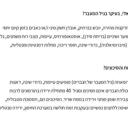
לי, בעיקר בגיל המעבר?
נות מהירה, יובש בנרתיק, אובדן חשק מיני ו/או כאבים בזמן קיום יחסי
יער ושיניים (בריחת סידן), אוסטאופורוזיס, עייפות, מצבי רוח משתנים, גלי
(פיברומיאלגיה), נדודי שינה, חוסר ריכוז, מחלות דמנטיות ומנטליות,
ת והסיכונים
?
אוזה (גיל המעבר של הגברים) מופיעים עייפות, נדודי שינה, דאגות
ומחשבות שליליות, מצבי רוח ורגשות משתנים, ירידה בחשק וביכולת הגברים אינם חסינים ומגיל 40 מתחילה ירידה בהורמונים לרבות
בירת שומן מותני וירידה במסת שריר. הסיכונים הם, תסמונת מטבולית,
שיפה ללחצים נפשיים ובעקבות זאת חולשה במערכת החיסון, ירידה מנטלית