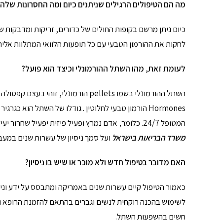
מה הם הטיפולים הרגילים שניתנים כיום ומה החסרונות שלה
כיום ניתן מרשם בקופות החולים של כדורים, זריקות ומדבקות ש
לחקות את ההורמון הטבעי עם כל תופעות הלוואי המתלוות אליה
לעומת זאת, מהו השתל ההורמונלי וכיצד הוא פועל
?
Hormones הורמון טבעי לחלוטין . גודלו של השתל הוא 
המטופל 24/7. כלומר, אדם נמרץ ופעיל פיזית יפעיל שחרור יעיל של החומר ויקבל את המינון הדרוש. החומר מיוצר במעבדה
משרד הבריאות בישראל
ועל סמך ניסיון של עשרות שנים במעב
האם מדובר בטיפול חדש
ולא מוכר או שיש בו ניסיון
?
כאמור הטיפול קיים עשרות שנים באמריקה ומתבסס על ידע וניס
לשימוש בהכנה רוקחית לנשים וגברים בהתאם להזמנת הרופא ו
חשים בהשפעות השתל.