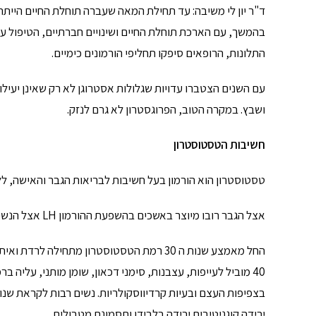
בהמשך, עם הארכת תוחלת החיים ושינויים חברתיים, הטיפול ע
התלונות, הרופאים סיפקו תחליפי הורמונים כימיים.
עם השנים הצטברו עדויות שגלולות אסטרוגן לא רק שאינן יעילו
ושבץ. במקרה הטוב, הפרוגסטרון לא גרם לנזק.
חשיבות הטסטוסטרון
טסטוסטרון הוא הורמון בעל חשיבות לבריאות הגבר והאישה, לל
אצל הגבר רובו מיוצר באשכים בהשפעת ההורמון LH אצל הנשים הוא מיוצר בעיקר בשחלות.
החל מאמצע שנות ה 30 רמת הטסטוסטרון מתחי
40 מוביל לעייפות, עצבנות, סימני דכאון, שומן מותני, עליה 
בצפיפות העצם ובעיות קרדיווסקולריות. נשים רבות לקראת שנו
ירידה קוגניטיבית ירידה בלבידו ותסמונת מטבולית.