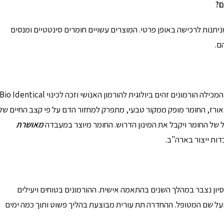
ם
?
ניתנות לרכישה באופן פרטי. המוצרים עשויים חומרים סינטטיים ומנסים
ם.
השתל ההורמונלי בשמו pellets הורמונלי, זוהי בעצם קפסולה המכילה הורמונים זהים ביולוגית להורמון האנושי וזכה לכינוי io Identical
כגרגיר אורז, החומר מופק ממקור טבעי, מתפרק למחזור הדם על פי קצב החיים של
מאושרת
דות ייצור בארה"ב.
יון נצבר במהלך השנים בהתאמה אישית. ההורמונים בטוחים ויעילים
על שם המטופל. ההחדרה תת עורית מבוצעת בהליך פשוט ותוך כמה ימים