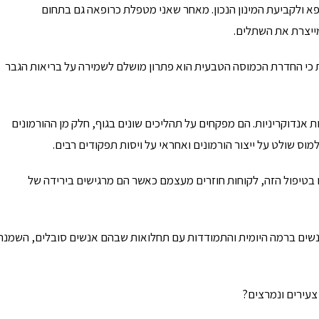
פא ולקביעת המינון הנכון. מאחר שאני מטפלת כרופאה גם בתחום
ייצרת את השתלים.
את כי החדרת הכמוסה הטבעית הוא פתרון מושלם לשמירה על בריאות הגבר
ת אנדוקריניות. הם מפקחים על תהליכים שונים בגוף, חלק מן ההורמונים
ס שולט על ייצור הורמונים ואחראי על ויסות תפקודים רבים.
פול בקליניקה שבו היו לי 100% הצלחה כמו בטיפול הזה, לקוחות חוזרים מעצמם כאשר הם מרגישים בירידה של
אנשים ברמה היומית והתמודדות עם תחלואות שבהם אנשים סובלים, השמנה
צעירים ונמרצים?