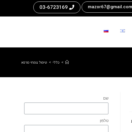
03-6723169
mazor67@gmail.co
>
כללי
>
טיפול צמחי מרפא
שם
טלפון