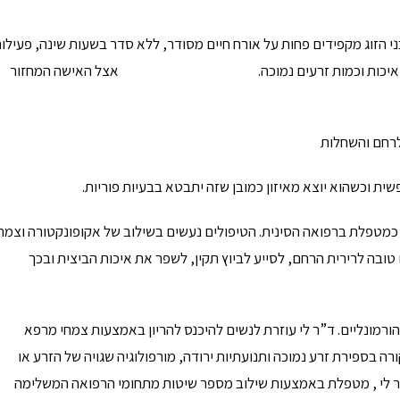
 הזוג מקפידים פחות על אורח חיים מסודר, ללא סדר בשעות שינה, פעילו
ר תהייה עם איכות וכמות זרעים נמוכה. אצל האישה המחזור
לרחם והשחלות
ת וכשהוא יוצא מאיזון כמובן שזה יתבטא בבעיות פוריות.
ן כמטפלת ברפואה הסינית. הטיפולים נעשים בשילוב של אקופונקטורה וצמח
בה לרירית הרחם, לסייע לביוץ תקין, לשפר את איכות הביצית ובכך
 האישה במהלך טיפולי הפריה (IVF) וטיפולים הורמונליים. ד”ר לי עוזרת לנשים להיכנס להריון באמצעות צמחי מרפא
רה בספירת זרע נמוכה ותנועתיות ירודה, מורפולוגיה שגויה של הזרע או
טור לי , מטפלת באמצעות שילוב מספר שיטות מתחומי הרפואה המשלימה