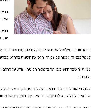
בדיקת
האיברי
בדיקת
את מצ
כאשר זוג לא מצליח להורות יש לבדוק את הגורמים והסיבות. טע
לטפל בבני הזוג כגוף ונפש אחד. הרפואה הסינית בהחלט מבחינ
כליות,
האיבר החשוב ביותר ברפואה הסינית, שולט על הרחם, הש
את הגוף.
כבד,
הקשור לרירית הרחם אחראי על זרימה תקינה של דם לאז
או באי יכולת להיכנס להריון. הכבד מאחסן דם ומסדיר את מחזו
קיבה,
מקור הצ'י והאנרגיה מעביר מזון לעובר והאברים מסביב