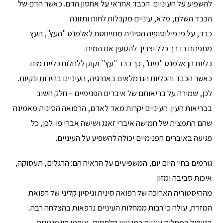
להשפיע על העיניים. הכבד אחראי על אחסון הדם. כאשר הדם של
הכבד השלם, מלא, עיניים מקבלות לחות ותזונה.
כבד, על פי פילוסופיה הסינית מתייחסת לאלמנט "העץ", העץ
מתפתח בדרך כלל וצריך להטעין את המים.
כליות הן אלמנט "מים", כך כבד "עץ" זקוק ללחלוח כליית מים.
כאשר הכבד והכליות הם מלאים באנרגיה, העיניים בהירות ונקיות.
לכן, שמירה על בריאותם של איברים הפנימיים – חלק חשוב
בבריאות העין. העיניים יקרות מאד לאדם, הרפואה הסינית מאמינה
שהם התמצית של חמישה איברי זאנג ושישה אברי פו. לכן, כל
פגיעה באיברים הפנימיים יכולה להשפיע על העיניים.
גורמים בחיי היום יום, המשפיעים על הראיה הם: הרגלים, תעסוקה,
איכות סביבה ומזון.
מההיסטוריה הארוכה של רפואה סינית וניסיון קליני של רפואת
המזרח, עולה כי רבות ממחלות העיניים נרפאות בהצלחה רבה.
בטיפול במחלות עיניים כמו ניוון הלחמית, אופטי פיגמנטוזה,