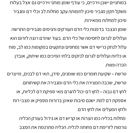
במותניים ישבן וירכיים, כי עודף שומן מותני וירכיים גם אצל בעלות
משקל תקין מגביר סיכון לתמותה עקב מחלות לב וכלי דם ומגביר
סיכון למחלות ממאירות.
שומן הנצבר בדפנות כלי הדם העורקים והנימים מגבירים התרשה
ועלולים לגרום לחסימה של כלי הדם. בעוד שהדם רוצה לזרום הוא
עלול לנתק כרישי דם אשר נסחפים ונתקעים במקומות כמו לב, מוח
או כליות ועלולים לגרום לנזקים בלתי הפיכים כמו שיתוק, אובדן
הכרה ומוות.
טרשת – שקיעת חומרים כמו שומנים, סידן, תאי דם לבנים, מייצרים
טרשת, ‏שכבה המצירה את כלי הדם ‏ומגבירה את קשיחותם.‏
לחץ דם גבוה – לחץ דם יכול להגרם מאי ספיקת דם לכליות, או
אספקת דם למח. ישנם סיבות שאינן ברורות מספיק או מצבי רוח
ולחץ המעלים את לחץ הדם.
‏ מחלות בכליה כמו הצרות או קריש דם או גידול בעורק הכליה
גורמות לזרימת דם ‏פחותה לכליה. הכליה מתרגמת את המצב