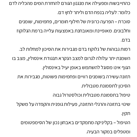
כהתייבשות ומפעילה את מנגנון הגורם להחזרת המים מהכליה לדם
כלומר: לעליה בנפח הדם וליתר לחץ דם.
‏סוכרת – הפרעה כרונית של חילוף חומרים, פחמימות, שומנים
וחלבונים. מאופיינת ומאובחנת ‏באמצעות עלייה ברמת הגלוקוז
בדם.‏
רמות גבוהות של גלוקוז בדם מגבירות את הסיכון למחלות לב.
השמנת יתר עלולה לגרום למצב הנקרא תנגודת אינסולין, מצב בו
הגוף אינו מסוגל להשתמש באופן יעיל באינסולין.
תזונה עשירה בשומנים רוויים ופחמימות פשוטות, מגבירות את
הסיכון לתסמונת מטבולית.
טיפול בתסמונת מטבולית וכולסטרול גבוה
שינוי בתזונה והרגלי התזונה, פעילות גופנית והקפדה על משקל
תקין.
הטיפול – בקליניקה מתמקדים באבחון נכון של הסימפטומים
ומטפלים במקור הבעיה.