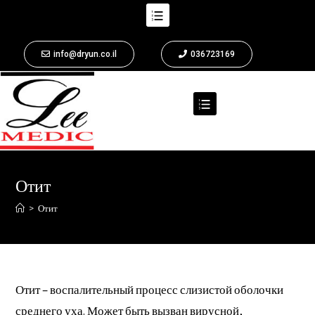
info@dryun.co.il
036723169
Отит
>
Отит
Отит – воспалительный процесс слизистой оболочки
среднего уха. Может быть вызван вирусной,