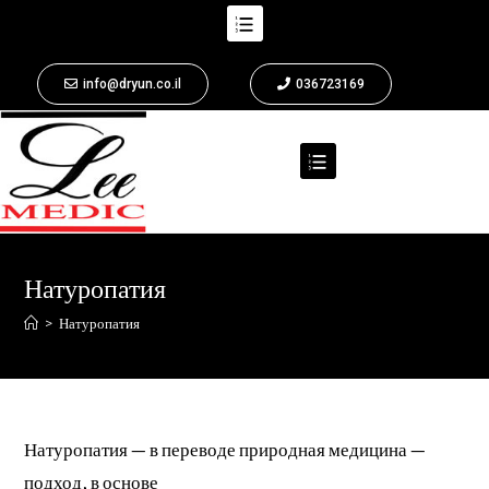
info@dryun.co.il
036723169
Натуропатия
>
Натуропатия
Натуропатия — в переводе природная медицина —
подход, в основе